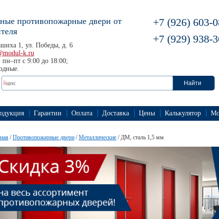
нные противопожарные двери от
+7 (926) 603-0
теля
+7 (929) 938-3
ашиха 1, ул. Победы, д. 6
@modul-k.ru
 пн–пт с 9:00 до 18:00;
одные.
одукция
Гарантии
Оплата
Доставка
Цены
Калькулятор
Мо
ная
/
Противопожарные двери
/
Металлические
/ ДМ, сталь 1,5 мм