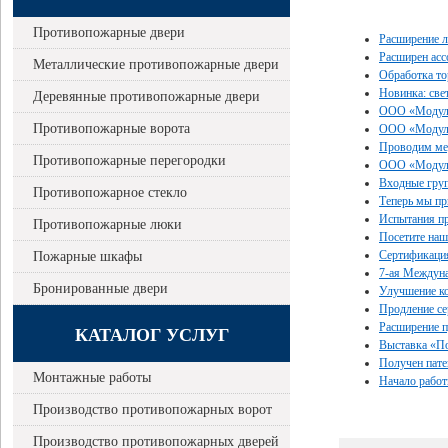
Противопожарные двери
Расширение 
Расширен асс
Металлические противопожарные двери
Обработка то
Новинка: све
Деревянные противопожарные двери
ООО «Модуль 
Противопожарные ворота
ООО «Модуль
Проводим ме
Противопожарные перегородки
ООО «Модуль
Входные гру
Противопожарное стекло
Теперь мы пр
Испытания пр
Противопожарные люки
Посетите наш
Сертификаци
Пожарные шкафы
7-ая Междуна
Бронированные двери
Улучшение к
Продление с
Расширение 
КАТАЛОГ УСЛУГ
Выставка «По
Получен пате
Монтажные работы
Начало работ
Производство противопожарных ворот
Производство противопожарных дверей